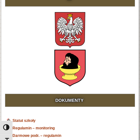
***
DOKUMENTY
Statut szkoły
Regulamin – monitoring
Toggle High Contrast
Darmowe podr. – regulamin