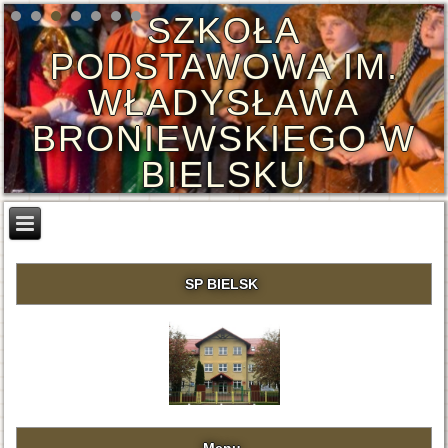
SZKOŁA
PODSTAWOWA IM.
WŁADYSŁAWA
BRONIEWSKIEGO W
BIELSKU
SP BIELSK