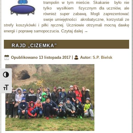
trampolin w tym mieście. Skakanie było nie
tylko wysiłkiem fizycznym dla uczniów, ale
również super zabawą. Mogli zaprezentować
swoje umiejętności akrobatyczne, korzystali ze
strefy koszykówki i piłki ręcznej. Uczniowie otrzymali mocną dawkę
Czytaj dalej
→
energii i poprawę samopoczucia.
RAJD „CIŻEMKA”
Opublikowano
13 listopada 2017
|
Autor:
S.P. Bielsk
Toggle High Contrast
Toggle Font size