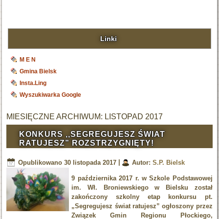
Linki
M E N
Gmina Bielsk
Insta.Ling
Wyszukiwarka Google
MIESIĘCZNE ARCHIWUM:
LISTOPAD 2017
KONKURS ,,SEGREGUJESZ ŚWIAT
RATUJESZ” ROZSTRZYGNIĘTY!
Opublikowano
30 listopada 2017
|
Autor:
S.P. Bielsk
9 października 2017 r. w Szkole Podstawowej
im. Wł. Broniewskiego w Bielsku został
zakończony szkolny etap konkursu pt.
„Segregujesz świat ratujesz” ogłoszony przez
Związek Gmin Regionu Płockiego,