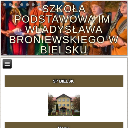
SZKOŁA
PODSTAWOWA IM.
WŁADYSŁAWA
BRONIEWSKIEGO W
BIELSKU
SP BIELSK