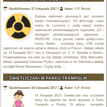
Opublikowano
17 listopada 2017
|
Autor:
S.P. Bielsk
Budowa elektrowni atomowych jest tematem
bardzo kontrowersyjnym. Od dłuższego czasu
mamy do czynienia z „małą wojną” między
naukowcami przedstawiającymi argumenty „ZA” i
ekologami przedstawiającymi argumenty „
PRZECIW”. Chcąc poznać zdanie społeczności
Gminy Bielsk, uczniowie klasy VIIB zostali
zaproszeni do wzięcia udział w debacie „Atom w Polsce”. Debata odbyła
się 14 listopada 2017 roku w Gimnazjum im. C. K. Norwida w Bielsku.
Przeprowadzona ona była na styl debaty oxfordzkiej. Rolę Marszałka
debaty sprawował Sebastian Pydyn, natomiast w roli Sekretarza debaty
Czytaj dalej
→
wystąpił Maciej Maranowski.
ŚWIETLICZAKI W PARKU TRAMPOLIN
Opublikowano
16 listopada 2017
|
Autor:
S.P. Bielsk
14 listopada 2017r. Świetliczaki oraz uczniowie
klasy IIa spędziły ten dzień aktywnie w Parku
Trampolin w Płocku. To jedyny kompleks