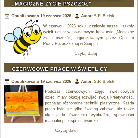
„MAGICZNE ŻYCIE PSZCZÓŁ”
Opublikowano
19 czerwca 2026
|
Autor:
S.P. Bielsk
W czerwcu 2026 roku uczniowie naszej szkoły
wzięli udział w powiatowym konkursie „Magiczne
życie pszczół”, organizowanym przez Ognisko
Pracy Pozaszkolnej w Sierpcu.
Czytaj dalej
→
CZERWCOWE PRACE W ŚWIETLICY
Opublikowano
19 czerwca 2026
|
Autor:
S.P. Bielsk
Podczas czerwcowych zajęć świetlicowych
dzieci miały okazję rozwijać swoją kreatywność,
poznając różnorodne techniki plastyczne. Każda
praca była nie tylko świetną zabawą, ale także
okazją do ćwiczenia wyobraźni, sprawności
manualnej i ekspresji twórczej.
Czytaj dalej
→