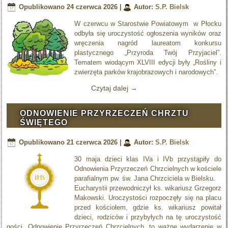
Opublikowano
24 czerwca 2026
|
Autor:
S.P. Bielsk
W czerwcu w Starostwie Powiatowym w Płocku
odbyła się uroczystość ogłoszenia wyników oraz
wręczenia nagród laureatom konkursu
plastycznego „Przyroda Twój Przyjaciel”.
Tematem wiodącym XLVIII edycji były „Rośliny i
zwierzęta parków krajobrazowych i narodowych”.
Czytaj dalej
→
ODNOWIENIE PRZYRZECZEŃ CHRZTU
ŚWIĘTEGO
Opublikowano
21 czerwca 2026
|
Autor:
S.P. Bielsk
30 maja dzieci klas IVa i IVb przystąpiły do
Odnowienia Przyrzeczeń Chrzcielnych w kościele
parafialnym pw. św. Jana Chrzciciela w Bielsku.
Eucharystii przewodniczył ks. wikariusz Grzegorz
Makowski. Uroczystości rozpoczęły się na placu
przed kościołem, gdzie ks. wikariusz powitał
dzieci, rodziców i przybyłych na tę uroczystość
gości. Odnowienie Przyrzeczeń Chrzcielnych, to ważne wydarzenie w