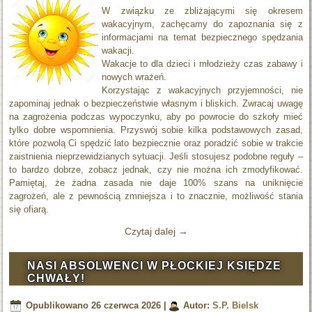
W związku ze zbliżającymi się okresem
wakacyjnym, zachęcamy do zapoznania się z
informacjami na temat bezpiecznego spędzania
wakacji.
Wakacje to dla dzieci i młodzieży czas zabawy i
nowych wrażeń.
Korzystając z wakacyjnych przyjemności, nie
zapominaj jednak o bezpieczeństwie własnym i bliskich. Zwracaj uwagę
na zagrożenia podczas wypoczynku, aby po powrocie do szkoły mieć
tylko dobre wspomnienia. Przyswój sobie kilka podstawowych zasad,
które pozwolą Ci spędzić lato bezpiecznie oraz poradzić sobie w trakcie
zaistnienia nieprzewidzianych sytuacji. Jeśli stosujesz podobne reguły –
to bardzo dobrze, zobacz jednak, czy nie można ich zmodyfikować.
Pamiętaj, że żadna zasada nie daje 100% szans na uniknięcie
zagrożeń, ale z pewnością zmniejsza i to znacznie, możliwość stania
się ofiarą.
Czytaj dalej
→
NASI ABSOLWENCI W PŁOCKIEJ KSIĘDZE
CHWAŁY!
Opublikowano
26 czerwca 2026
|
Autor:
S.P. Bielsk