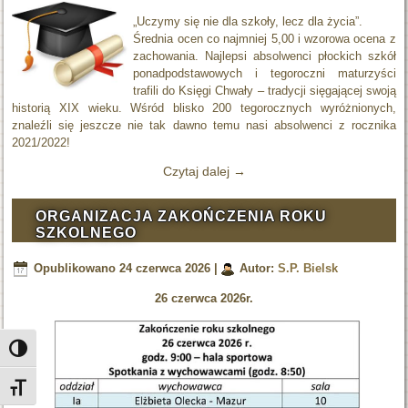
„Uczymy się nie dla szkoły, lecz dla życia”.
Średnia ocen co najmniej 5,00 i wzorowa ocena z
zachowania. Najlepsi absolwenci płockich szkół
ponadpodstawowych i tegoroczni maturzyści
trafili do Księgi Chwały – tradycji sięgającej swoją
historią XIX wieku. Wśród blisko 200 tegorocznych wyróżnionych,
znaleźli się jeszcze nie tak dawno temu nasi absolwenci z rocznika
2021/2022!
Czytaj dalej
→
ORGANIZACJA ZAKOŃCZENIA ROKU
SZKOLNEGO
Opublikowano
24 czerwca 2026
|
Autor:
S.P. Bielsk
26 czerwca 2026r.
Toggle High Contrast
Toggle Font size